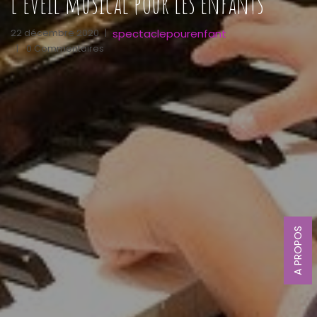
L’éveil musical pour les enfants
spectaclepourenfant
22 décembre 2020
|
|
0 Commentaires
A PROPOS