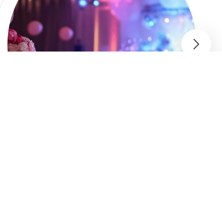
Les espaces evenementiels insolites qui sublimeront l’anniversaire de votre societe
spectaclepourenfant
4 juin 2025
|
|
0 Commentaires
Événement