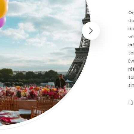
Or
de
de
vé
cr
te
Év
ré
su
si
Co