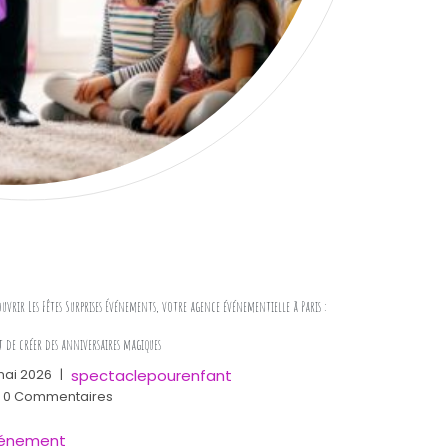
el »
uvrir Les Fêtes Surprises Événements, votre agence événementielle à Paris :
t de créer des anniversaires magiques
spectaclepourenfant
mai 2026
|
0 Commentaires
énement