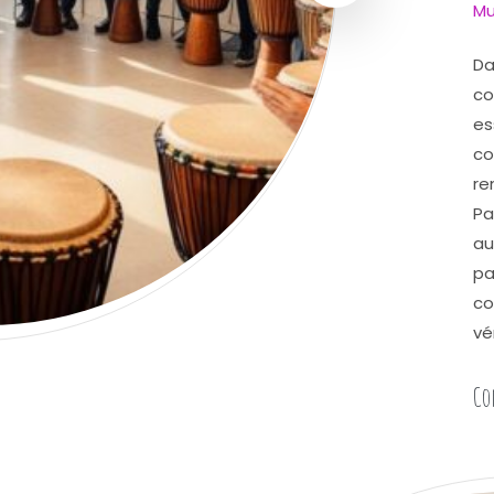
Mu
Da
co
es
co
re
Pa
au
pa
co
vé
Co