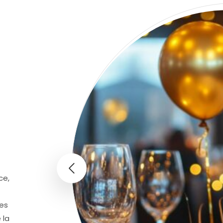
ce,
les
 la