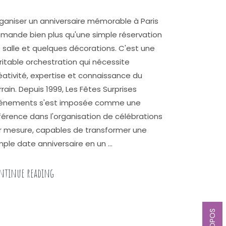
ganiser un anniversaire mémorable à Paris
mande bien plus qu'une simple réservation
 salle et quelques décorations. C'est une
ritable orchestration qui nécessite
éativité, expertise et connaissance du
rrain. Depuis 1999, Les Fêtes Surprises
énements s'est imposée comme une
férence dans l'organisation de célébrations
r mesure, capables de transformer une
mple date anniversaire en un …
« Découvrir Les Fêtes Surprises Événements, votre
ntinue reading