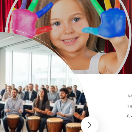
Team
cohé
3 j
|