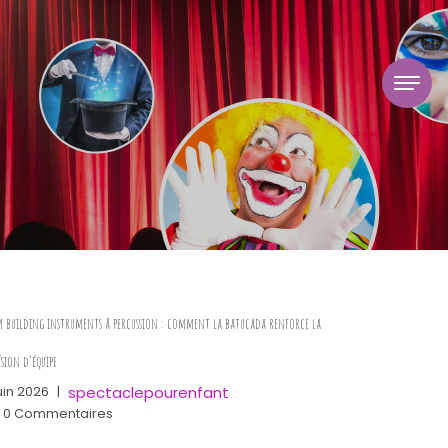
 building instruments à percussion : comment la batucada renforce la
sion d’équipe
spectaclepourenfant
uin 2026
|
0 Commentaires