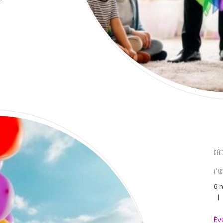
en pour enfants à Montpellier pour un anniversaire exceptionn
Déco
l’ar
6 
|
Év