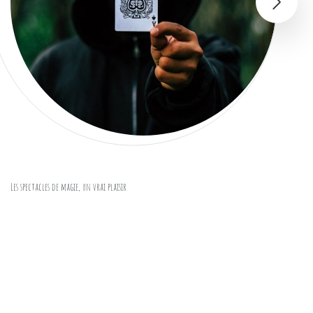
Les spectacles de magie, un vrai plaisir
spectaclepourenfant
12 mars 2020
|
|
0 Commentaires
Magie
Il suffit de prononcer le mot « Magie » pour créer toutes
sortes de représentations dans les esprits. C’est un art
vraiment spectaculaires, dans lequel on est toujours