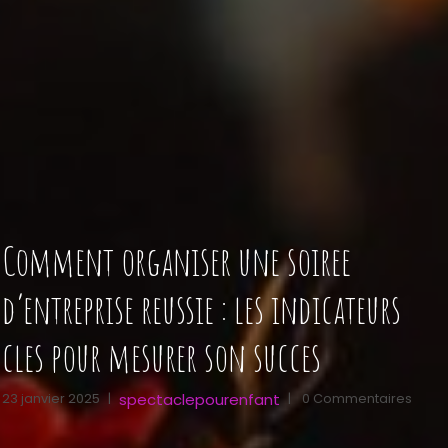
Comment organiser une soiree
d’entreprise reussie : les indicateurs
cles pour mesurer son succes
spectaclepourenfant
23 janvier 2025
|
|
0 Commentaires