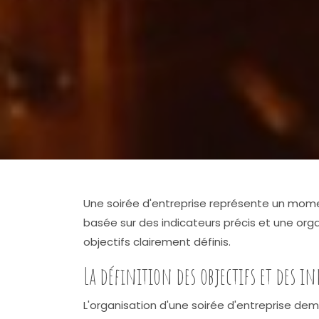
Une soirée d'entreprise représente un momen
basée sur des indicateurs précis et une org
objectifs clairement définis.
La définition des objectifs et des in
L'organisation d'une soirée d'entreprise de