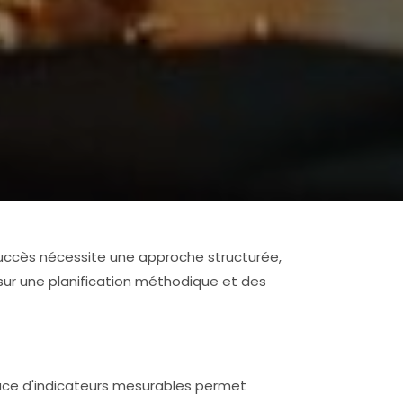
succès nécessite une approche structurée,
 sur une planification méthodique et des
place d'indicateurs mesurables permet