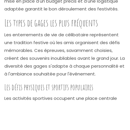
mise en place d'un budget précis et d'une logistique
adaptée garantit le bon déroulement des festivités.
Les types de gages les plus fréquents
Les enterrements de vie de célibataire représentent
une tradition festive où les amis organisent des défis
mémorables. Ces épreuves, savamment choisies,
créent des souvenirs inoubliables avant le grand jour. La
diversité des gages s'adapte à chaque personnalité et
à l'ambiance souhaitée pour l'événement.
Les défis physiques et sportifs populaires
Les activités sportives occupent une place centrale
dans les EVG et EVJF. Le paintball stimule l'esprit
d'équipe tandis que l'accrobranche teste les limites.
Les sports nautiques comme le canoë-kayak ou le ski
nautique offrent des sensations fortes. Pour les plus