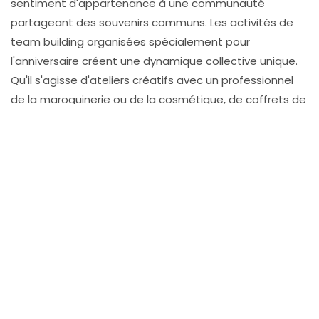
sentiment d'appartenance à une communauté
partageant des souvenirs communs. Les activités de
team building organisées spécialement pour
l'anniversaire créent une dynamique collective unique.
Qu'il s'agisse d'ateliers créatifs avec un professionnel
de la maroquinerie ou de la cosmétique, de coffrets de
personnalisation de bière artisanale ou encore
d'entrées pour un parc d'attractions réservé pour
l'occasion, ces moments partagés tissent des liens
durables entre collègues. Pour les collaborateurs les
plus anciens, un billet de voyage ou un séjour dans une
destination de rêve témoigne d'une gratitude
exceptionnelle pour leur fidélité.
Présents raffinés pour vos partenaires :
renforcer les relations professionnelles